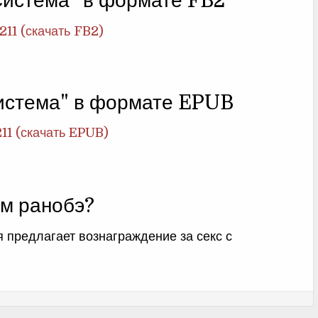
Система" в формате FB2
211 (скачать FB2)
истема" в формате EPUB
211 (скачать EPUB)
м ранобэ?
я предлагает вознаграждение за секс с