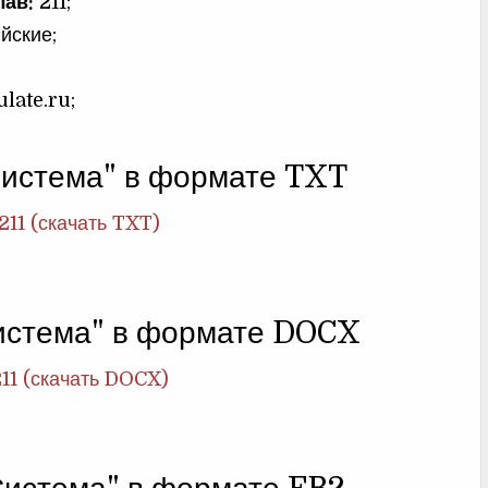
лав:
211;
йские;
ulate.ru;
Система" в формате TXT
211 (скачать TXT)
истема" в формате DOCX
211 (скачать DOCX)