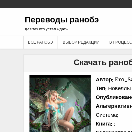
Переводы ранобэ
для тех кто устал ждать
ВСЕ РАНОБЭ
ВЫБОР РЕДАКЦИИ
В ПРОЦЕСС
Скачать раноб
Автор:
Ero_Sa
Тип:
Новеллы 
Опубликован
Альтернативн
Система;
Книга:
;