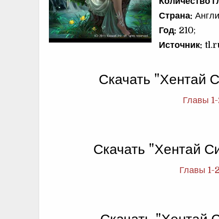
Количество г
Страна:
Англи
Год:
210;
Источник:
tl.r
Скачать "Хентай 
Главы 1-
Скачать "Хентай С
Главы 1-