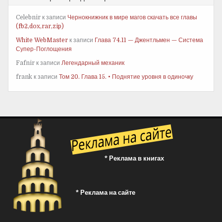
Celebnir
к записи
Чернокнижник в мире магов скачать все главы
(fb2,dox,rar,zip)
White WebMaster
к записи
Глава 74.11 — Джентльмен — Система
Супер-Поглощения
Fafnir
к записи
Легендарный механик
frank
к записи
Том 20. Глава 15. • Поднятие уровня в одиночку
* Реклама в книгах
* Реклама на сайте