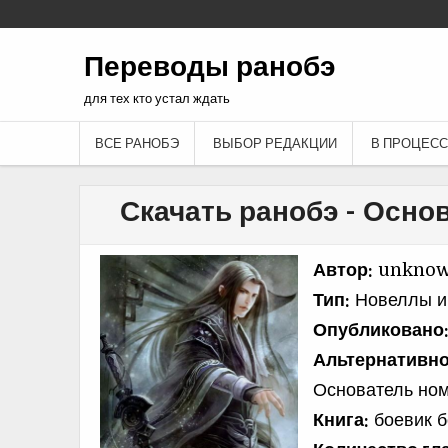
Переводы ранобэ
для тех кто устал ждать
ВСЕ РАНОБЭ
ВЫБОР РЕДАКЦИИ
В ПРОЦЕСС
Скачать ранобэ - Осно
Автор:
unknow
Тип:
Новеллы и 
Опубликовано
Альтернативно
Основатель ном
Книга:
боевик б