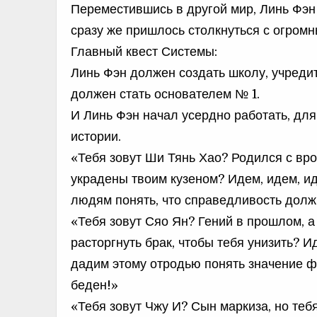
Переместившись в другой мир, Линь Фэн
сразу же пришлось столкнуться с огром
Главный квест Системы:
Линь Фэн должен создать школу, учредить
должен стать основателем № 1.
И Линь Фэн начал усердно работать, для
истории.
«Тебя зовут Ши Тянь Хао? Родился с вр
украдены твоим кузеном? Идем, идем, ид
людям понять, что справедливость долж
«Тебя зовут Сяо Ян? Гений в прошлом, а
расторгнуть брак, чтобы тебя унизить? И
дадим этому отродью понять значение фр
беден!»
«Тебя зовут Чжу И? Сын маркиза, но теб