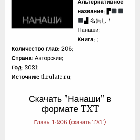
Альтернативное
название:
▛
▟ 名無し /
Нанаши;
Книга:
;
Количество глав:
206;
Страна:
Авторские;
Год:
2021;
Источник:
tl.rulate.ru;
Скачать "Нанаши" в
формате TXT
Главы 1-206 (скачать TXT)