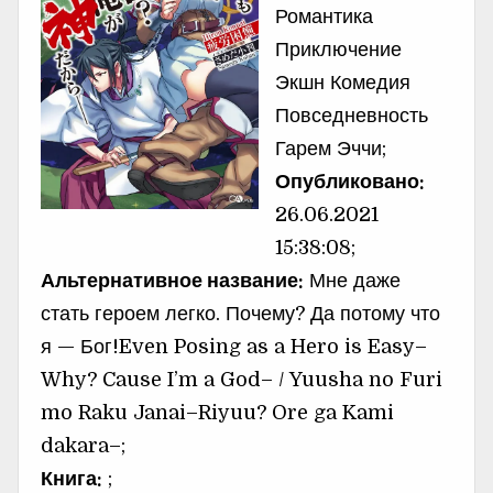
Романтика
Приключение
Экшн Комедия
Повседневность
Гарем Эччи;
Опубликовано:
26.06.2021
15:38:08;
Альтернативное название:
Мне даже
стать героем легко. Почему? Да потому что
я — Бог!Even Posing as a Hero is Easy–
Why? Cause I’m a God– / Yuusha no Furi
mo Raku Janai–Riyuu? Ore ga Kami
dakara–;
Книга:
;