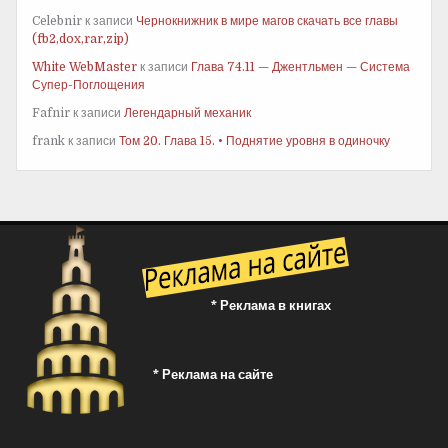
Celebnir
к записи
Чернокнижник в мире магов скачать все главы
(fb2,dox,rar,zip)
White WebMaster
к записи
Глава 74.11 — Джентльмен — Система
Супер-Поглощения
Fafnir
к записи
Легендарный механик
frank
к записи
Том 20. Глава 15. • Поднятие уровня в одиночку
* Реклама в книгах
* Реклама на сайте