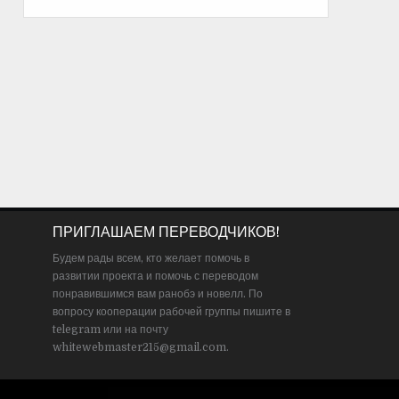
ПРИГЛАШАЕМ ПЕРЕВОДЧИКОВ!
Будем рады всем, кто желает помочь в
развитии проекта и помочь с переводом
понравившимся вам ранобэ и новелл. По
вопросу кооперации рабочей группы пишите в
telegram или на почту
whitewebmaster215@gmail.com.