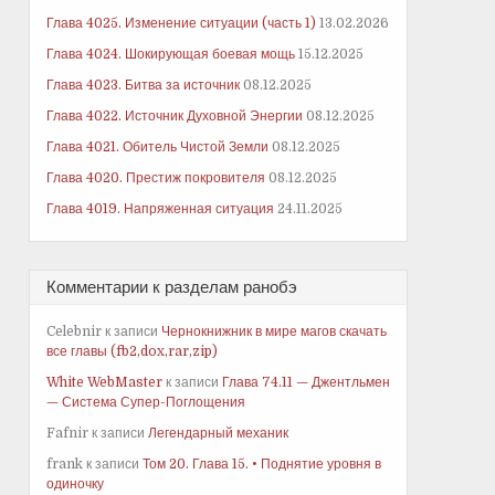
Глава 4025. Изменение ситуации (часть 1)
13.02.2026
Глава 4024. Шокирующая боевая мощь
15.12.2025
Глава 4023. Битва за источник
08.12.2025
Глава 4022. Источник Духовной Энергии
08.12.2025
Глава 4021. Обитель Чистой Земли
08.12.2025
Глава 4020. Престиж покровителя
08.12.2025
Глава 4019. Напряженная ситуация
24.11.2025
Комментарии к разделам ранобэ
Celebnir
к записи
Чернокнижник в мире магов скачать
все главы (fb2,dox,rar,zip)
White WebMaster
к записи
Глава 74.11 — Джентльмен
— Система Супер-Поглощения
Fafnir
к записи
Легендарный механик
frank
к записи
Том 20. Глава 15. • Поднятие уровня в
одиночку