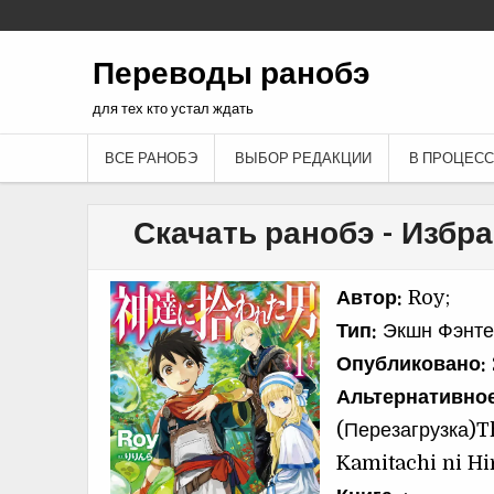
Переводы ранобэ
для тех кто устал ждать
ВСЕ РАНОБЭ
ВЫБОР РЕДАКЦИИ
В ПРОЦЕСС
Скачать ранобэ - Избр
Автор:
Roy;
Тип:
Экшн Фэнтез
Опубликовано:
Альтернативное
(Перезагрузка)T
Kamitachi ni Hi