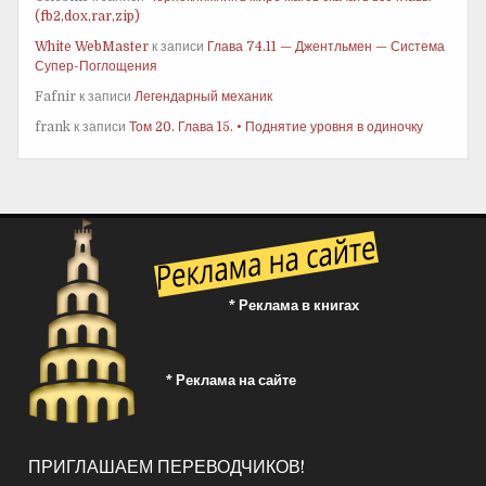
(fb2,dox,rar,zip)
White WebMaster
к записи
Глава 74.11 — Джентльмен — Система
Супер-Поглощения
Fafnir
к записи
Легендарный механик
frank
к записи
Том 20. Глава 15. • Поднятие уровня в одиночку
* Реклама в книгах
* Реклама на сайте
ПРИГЛАШАЕМ ПЕРЕВОДЧИКОВ!