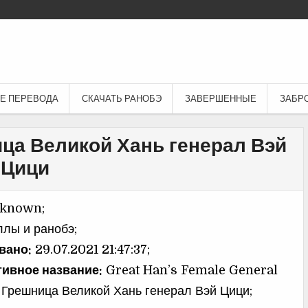
Е ПЕРЕВОДА
СКАЧАТЬ РАНОБЭ
ЗАВЕРШЕННЫЕ
ЗАБР
ица Великой Хань генерал Вэй
Цици
known;
лы и ранобэ;
вано:
29.07.2021 21:47:37;
тивное название:
Great Han’s Female General
/ Грешница Великой Хань генерал Вэй Цици;