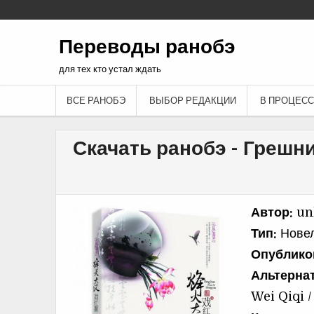
Переводы ранобэ
для тех кто устал ждать
ВСЕ РАНОБЭ
ВЫБОР РЕДАКЦИИ
В ПРОЦЕСС
Скачать ранобэ - Грешн
Автор:
un
Тип:
Новел
Опублико
Альтерна
Wei Qiqi 