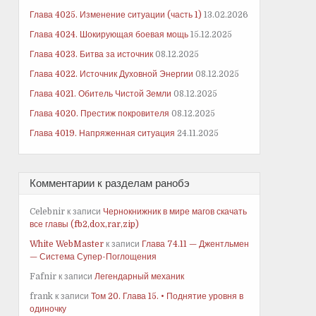
Глава 4025. Изменение ситуации (часть 1)
13.02.2026
Глава 4024. Шокирующая боевая мощь
15.12.2025
Глава 4023. Битва за источник
08.12.2025
Глава 4022. Источник Духовной Энергии
08.12.2025
Глава 4021. Обитель Чистой Земли
08.12.2025
Глава 4020. Престиж покровителя
08.12.2025
Глава 4019. Напряженная ситуация
24.11.2025
Комментарии к разделам ранобэ
Celebnir
к записи
Чернокнижник в мире магов скачать
все главы (fb2,dox,rar,zip)
White WebMaster
к записи
Глава 74.11 — Джентльмен
— Система Супер-Поглощения
Fafnir
к записи
Легендарный механик
frank
к записи
Том 20. Глава 15. • Поднятие уровня в
одиночку