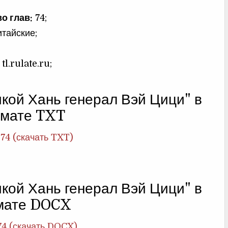
о глав:
74;
тайские;
tl.rulate.ru;
кой Хань генерал Вэй Цици" в
мате TXT
-74 (скачать TXT)
кой Хань генерал Вэй Цици" в
мате DOCX
74 (скачать DOCX)