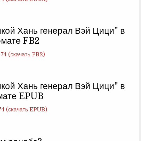
кой Хань генерал Вэй Цици" в
мате FB2
-74 (скачать FB2)
кой Хань генерал Вэй Цици" в
мате EPUB
74 (скачать EPUB)