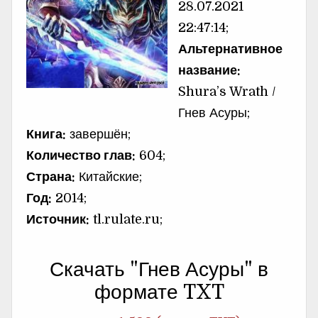
28.07.2021
22:47:14;
Альтернативное
название:
Shura’s Wrath /
Гнев Асуры;
Книга:
завершён;
Количество глав:
604;
Страна:
Китайские;
Год:
2014;
Источник:
tl.rulate.ru;
Скачать "Гнев Асуры" в
формате TXT