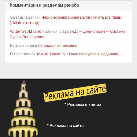
Комментарии к разделам ранобэ
Celebnir
к записи
Чернокнижник в мире магов скачать все главы
(fb2,dox,rar,zip)
White WebMaster
к записи
Глава 74.11 — Джентльмен — Система
Супер-Поглощения
Fafnir
к записи
Легендарный механик
frank
к записи
Том 20. Глава 15. • Поднятие уровня в одиночку
* Реклама в книгах
* Реклама на сайте