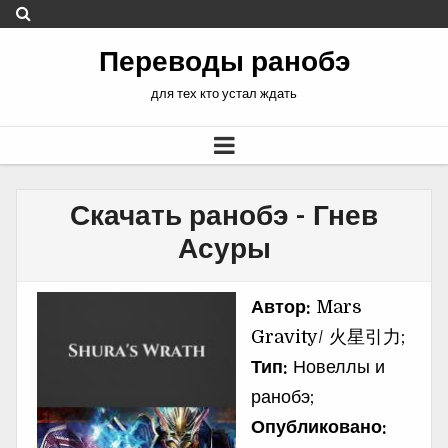
Переводы ранобэ
для тех кто устал ждать
Скачать ранобэ - Гнев
Асуры
Автор:
Mars
Gravity/ 火星引力;
Тип:
Новеллы и
ранобэ;
Опубликовано: