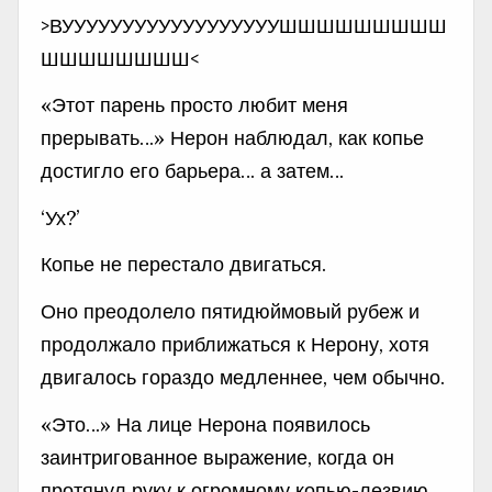
>ВУУУУУУУУУУУУУУУУУУШШШШШШШШШ
ШШШШШШШШ<
«Этот парень просто любит меня
прерывать…» Нерон наблюдал, как копье
достигло его барьера… а затем…
‘Ух?’
Копье не перестало двигаться.
Оно преодолело пятидюймовый рубеж и
продолжало приближаться к Нерону, хотя
двигалось гораздо медленнее, чем обычно.
«Это…» На лице Нерона появилось
заинтригованное выражение, когда он
протянул руку к огромному копью-лезвию.