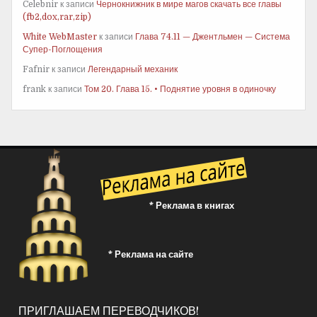
Celebnir
к записи
Чернокнижник в мире магов скачать все главы
(fb2,dox,rar,zip)
White WebMaster
к записи
Глава 74.11 — Джентльмен — Система
Супер-Поглощения
Fafnir
к записи
Легендарный механик
frank
к записи
Том 20. Глава 15. • Поднятие уровня в одиночку
* Реклама в книгах
* Реклама на сайте
ПРИГЛАШАЕМ ПЕРЕВОДЧИКОВ!