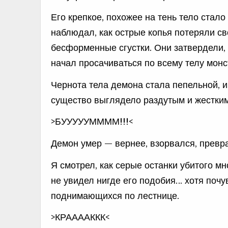
Его крепкое, похожее на тень тело стал
наблюдал, как острые копья потеряли св
бесформенные сгустки. Они затвердели, 
начал просачиваться по всему телу монс
Чернота тела демона стала пепельной, и
существо выглядело раздутым и жестким, 
>БУУУУУММММ!!!<
Демон умер — вернее, взорвался, превр
Я смотрел, как серые останки убитого м
не увидел нигде его подобия… хотя почу
поднимающихся по лестнице.
>КРААААККК<