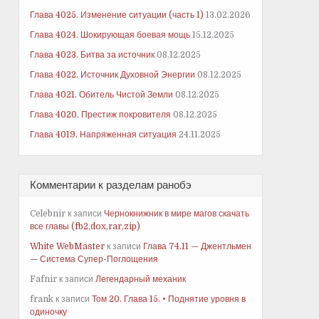
Глава 4025. Изменение ситуации (часть 1)
13.02.2026
Глава 4024. Шокирующая боевая мощь
15.12.2025
Глава 4023. Битва за источник
08.12.2025
Глава 4022. Источник Духовной Энергии
08.12.2025
Глава 4021. Обитель Чистой Земли
08.12.2025
Глава 4020. Престиж покровителя
08.12.2025
Глава 4019. Напряженная ситуация
24.11.2025
Комментарии к разделам ранобэ
Celebnir
к записи
Чернокнижник в мире магов скачать
все главы (fb2,dox,rar,zip)
White WebMaster
к записи
Глава 74.11 — Джентльмен
— Система Супер-Поглощения
Fafnir
к записи
Легендарный механик
frank
к записи
Том 20. Глава 15. • Поднятие уровня в
одиночку