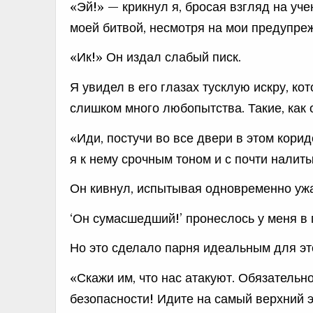
«Эй!» — крикнул я, бросая взгляд на уч
моей битвой, несмотря на мои предупре
«Ик!» Он издал слабый писк.
Я увидел в его глазах тусклую искру, ко
слишком много любопытства. Такие, как 
«Иди, постучи во все двери в этом кори
я к нему срочным тоном и с почти налит
Он кивнул, испытывая одновременно ужа
‘Он сумасшедший!’ пронеслось у меня в 
Но это сделало парня идеальным для эт
«Скажи им, что нас атакуют. Обязательно
безопасности! Идите на самый верхний э