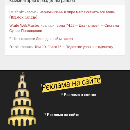
Комментарии к разделам ранобэ
Celebnir
к записи
Чернокнижник в мире магов скачать все главы
(fb2,dox,rar,zip)
White WebMaster
к записи
Глава 74.11 — Джентльмен — Система
Супер-Поглощения
Fafnir
к записи
Легендарный механик
frank
к записи
Том 20. Глава 15. • Поднятие уровня в одиночку
* Реклама в книгах
* Реклама на сайте