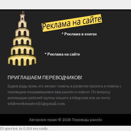
* Реклама в книгах
* Реклама на сайте
ПРИГЛАШАЕМ ПЕРЕВОДЧИКОВ!
Будем рады всем, кто желает помочь в развитии проекта и помочь с
переводом понравившимся вам ранобэ и новелл. По вопросу
кооперации рабочей группы пишите в telegram или на почту
whitewebmaster215@gmail.com.
Авторское право © 2026 Переводы ранобэ
19 queries in 0,314 seconds.