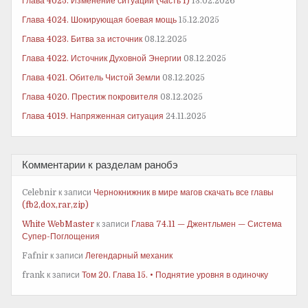
Глава 4025. Изменение ситуации (часть 1)
13.02.2026
Глава 4024. Шокирующая боевая мощь
15.12.2025
Глава 4023. Битва за источник
08.12.2025
Глава 4022. Источник Духовной Энергии
08.12.2025
Глава 4021. Обитель Чистой Земли
08.12.2025
Глава 4020. Престиж покровителя
08.12.2025
Глава 4019. Напряженная ситуация
24.11.2025
Комментарии к разделам ранобэ
Celebnir
к записи
Чернокнижник в мире магов скачать все главы
(fb2,dox,rar,zip)
White WebMaster
к записи
Глава 74.11 — Джентльмен — Система
Супер-Поглощения
Fafnir
к записи
Легендарный механик
frank
к записи
Том 20. Глава 15. • Поднятие уровня в одиночку