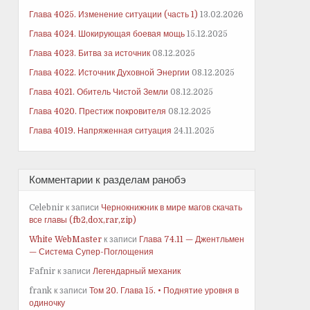
Глава 4025. Изменение ситуации (часть 1)
13.02.2026
Глава 4024. Шокирующая боевая мощь
15.12.2025
Глава 4023. Битва за источник
08.12.2025
Глава 4022. Источник Духовной Энергии
08.12.2025
Глава 4021. Обитель Чистой Земли
08.12.2025
Глава 4020. Престиж покровителя
08.12.2025
Глава 4019. Напряженная ситуация
24.11.2025
Комментарии к разделам ранобэ
Celebnir
к записи
Чернокнижник в мире магов скачать
все главы (fb2,dox,rar,zip)
White WebMaster
к записи
Глава 74.11 — Джентльмен
— Система Супер-Поглощения
Fafnir
к записи
Легендарный механик
frank
к записи
Том 20. Глава 15. • Поднятие уровня в
одиночку