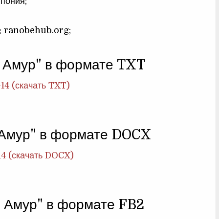
пония;
;
:
ranobehub.org;
 Амур" в формате TXT
-14 (скачать TXT)
 Амур" в формате DOCX
14 (скачать DOCX)
 Амур" в формате FB2