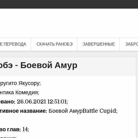
Е ПЕРЕВОДА
СКАЧАТЬ РАНОБЭ
ЗАВЕРШЕННЫЕ
ЗАБР
обэ - Боевой Амур
ругито Якусору;
нтика Комедия;
вано:
26.06.2021 12:51:01;
тивное название:
Боевой АмурBattle Cupid;
во глав:
14;