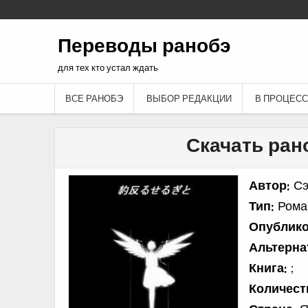
Переводы ранобэ
для тех кто устал ждать
ВСЕ РАНОБЭ
ВЫБОР РЕДАКЦИИ
В ПРОЦЕСС
Скачать ран
Автор:
Сэ
Тип:
Рома
Опублико
Альтерна
Книга:
;
Количест